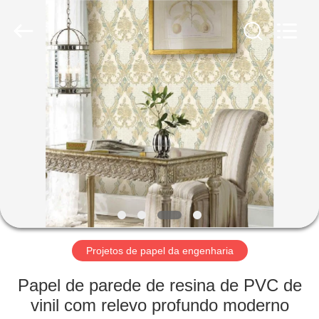
2026
SUZHOU
CMT
ENGINEERING
CO.,
LTD..
All
Rights
CASA
Reserved.
PRODUTOS
SOBRE
NÓS
VISITA
À
Projetos de papel da engenharia
FÁBRICA
Papel de parede de resina de PVC de
vinil com relevo profundo moderno