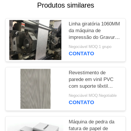
PRIVACY
Produtos similares
POLICY
Linha giratória 1060MM
da máquina de
impressão do Gravure
da tela de pano do
Negociável MOQ:1 grupo
papel de parede
CONTATO
Revestimento de
parede em vinil PVC
com suporte têxtil
Vescom
Negociável MOQ:Negotiable
CONTATO
Máquina de pedra da
fatura de papel de