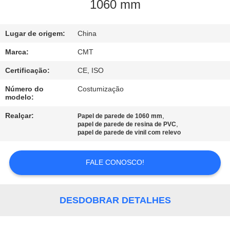
CONTROLE
1060 mm
DE
Lugar de origem:
China
QUALIDADE
Marca:
CMT
CONTATE-
Certificação:
CE, ISO
NOS
Número do
Costumização
modelo:
BLOG
Realçar:
,
Papel de parede de 1060 mm
,
papel de parede de resina de PVC
papel de parede de vinil com relevo
SOLICITE UM
FALE CONOSCO!
ORÇAMENTO
SITEMAP
DESDOBRAR DETALHES