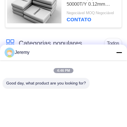
50000T/Y 0.12mm
ligada com HDPE
Negociável MOQ:Negociável
CONTATO
Categorias populares
Todos
Jeremy
Linha de produção de
Linha de produção da
OSB
placa de partícula
4:46 PM
Good day, what product are you looking for?
linha de produção do
Projetos de papel da
mdf
engenharia
Projetos dos
Planta de energia da
materiais de
biomassa
construção