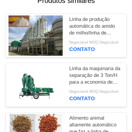
Produtos similares
SITE
Linha de produção
PRIVACY
automática do amido
POLICY
de milho/linha de
processamento
Negociável MOQ:Negociável
trituração molhada do
CONTATO
milho
Linha da maquinaria da
separação de 3 Ton/H
para a economia de
energia da semente da
Negociável MOQ:Negociável
uva
CONTATO
Alimento animal
altamente automático
que faz a linha de