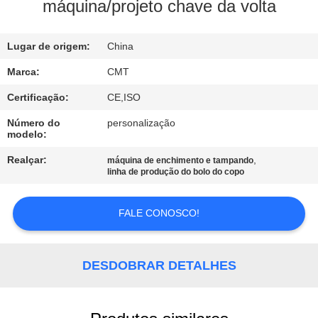
CONTROLE
máquina/projeto chave da volta
DE
Lugar de origem:
China
QUALIDADE
Marca:
CMT
CONTATE-
Certificação:
CE,ISO
NOS
Número do
personalização
modelo:
BLOG
Realçar:
,
máquina de enchimento e tampando
linha de produção do bolo do copo
SOLICITE UM
FALE CONOSCO!
ORÇAMENTO
DESDOBRAR DETALHES
MAPA
DO