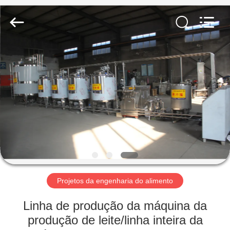
2026
SUZHOU
CMT
ENGINEERING
CO.,
LTD..
All
Rights
CASA
Reserved.
PRODUTOS
SOBRE
NÓS
VISITA
À
Projetos da engenharia do alimento
FÁBRICA
Linha de produção da máquina da
produção de leite/linha inteira da