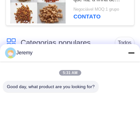
produção da
Negociável MOQ:1 grupo
máquina/alimentos
CONTATO
para animais de
estimação
Categorias populares
Todos
Jeremy
Linha de produção de
Linha de produção da
OSB
placa de partícula
5:31 AM
Good day, what product are you looking for?
linha de produção do
Projetos de papel da
mdf
engenharia
Projetos dos
Planta de energia da
materiais de
biomassa
construção