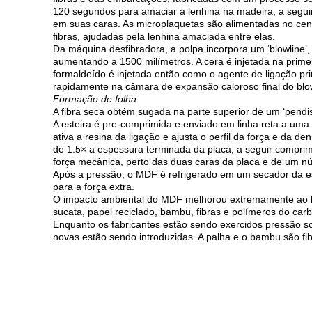
120 segundos para amaciar a lenhina na madeira, a segu
em suas caras. As microplaquetas são alimentadas no cent
fibras, ajudadas pela lenhina amaciada entre elas.
Da máquina desfibradora, a polpa incorpora um ‘blowline’
aumentando a 1500 milímetros. A cera é injetada na primei
formaldeído é injetada então como o agente de ligação pri
rapidamente na câmara de expansão caloroso final do blo
Formação de folha
A fibra seca obtém sugada na parte superior de um ‘pendi
A esteira é pre-comprimida e enviado em linha reta a um
ativa a resina da ligação e ajusta o perfil da força e da
de 1.5× a espessura terminada da placa, a seguir compri
força mecânica, perto das duas caras da placa e de um n
Após a pressão, o MDF é refrigerado em um secador da es
para a força extra.
O impacto ambiental do MDF melhorou extremamente ao lon
sucata, papel reciclado, bambu, fibras e polímeros do carb
Enquanto os fabricantes estão sendo exercidos pressão so
novas estão sendo introduzidas. A palha e o bambu são fi