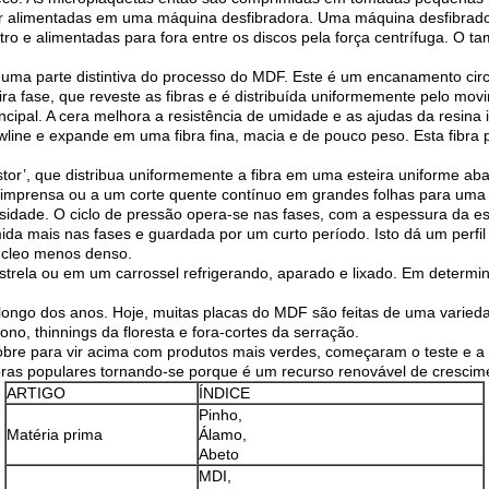
ir alimentadas em uma máquina desfibradora. Uma máquina desfibrado
ro e alimentadas para fora entre os discos pela força centrífuga. O 
, uma parte distintiva do processo do MDF. Este é um encanamento circ
ra fase, que reveste as fibras e é distribuída uniformemente pelo movi
ncipal. A cera melhora a resistência de umidade e as ajudas da resina 
wline e expande em uma fibra fina, macia e de pouco peso. Esta fibr
stor’, que distribua uniformemente a fibra em uma esteira uniforme ab
a imprensa ou a um corte quente contínuo em grandes folhas para uma
 densidade. O ciclo de pressão opera-se nas fases, com a espessura da
mida mais nas fases e guardada por um curto período. Isto dá um perf
úcleo menos denso.
trela ou em um carrossel refrigerando, aparado e lixado. Em determi
go dos anos. Hoje, muitas placas do MDF são feitas de uma variedad
ono, thinnings da floresta e fora-cortes da serração.
bre para vir acima com produtos mais verdes, começaram o teste e a u
bras populares tornando-se porque é um recurso renovável de crescim
ARTIGO
ÍNDICE
Pinho,
Matéria prima
Álamo,
Abeto
MDI,