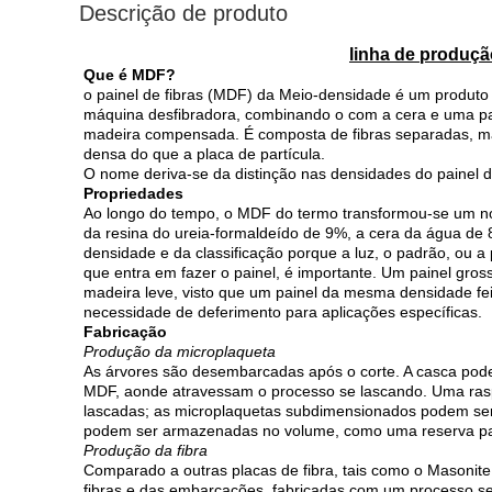
Descrição de produto
linha de produç
Que é MDF?
o painel de fibras (MDF) da Meio-densidade é um produto 
máquina desfibradora, combinando o com a cera e uma pas
madeira compensada. É composta de fibras separadas, ma
densa do que a placa de partícula.
O nome deriva-se da distinção nas densidades do painel
Propriedades
Ao longo do tempo, o MDF do termo transformou-se um no
da resina do ureia-formaldeído de 9%, a cera da água de 8
densidade e da classificação porque a luz, o padrão, ou 
que entra em fazer o painel, é importante. Um painel gr
madeira leve, visto que um painel da mesma densidade fei
necessidade de deferimento para aplicações específicas.
Fabricação
Produção da microplaqueta
As árvores são desembarcadas após o corte. A casca pode
MDF, aonde atravessam o processo se lascando. Uma rasp
lascadas; as microplaquetas subdimensionados podem ser 
podem ser armazenadas no volume, como uma reserva par
Produção da fibra
Comparado a outras placas de fibra, tais como o Masonite
fibras e das embarcações, fabricadas com um processo s