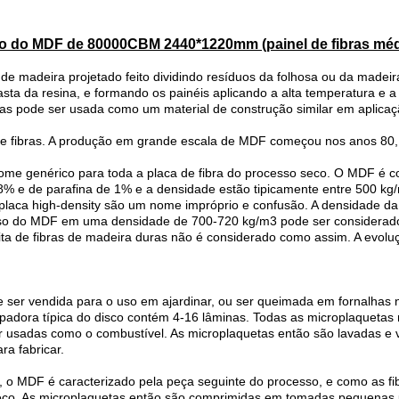
ão do MDF de 80000CBM 2440*1220mm (painel de fibras méd
de madeira projetado feito dividindo resíduos da folhosa ou da madei
ta da resina, e formando os painéis aplicando a alta temperatura e
s pode ser usada como um material de construção similar em aplicaç
 de fibras. A produção em grande escala de MDF começou nos anos 80
me genérico para toda a placa de fibra do processo seco. O MDF é c
% e de parafina de 1% e a densidade estão tipicamente entre 500 kg/m3
a placa high-density são um nome impróprio e confusão. A densidade da
osso do MDF em uma densidade de 700-720 kg/m3 pode ser considerado 
ta de fibras de madeira duras não é considerado como assim. A evoluç
 ser vendida para o uso em ajardinar, ou ser queimada em fornalhas 
adora típica do disco contém 4-16 lâminas. Todas as microplaquetas
usadas como o combustível. As microplaquetas então são lavadas e ver
a fabricar.
, o MDF é caracterizado pela peça seguinte do processo, e como as fi
eco. As microplaquetas então são comprimidas em tomadas pequenas 