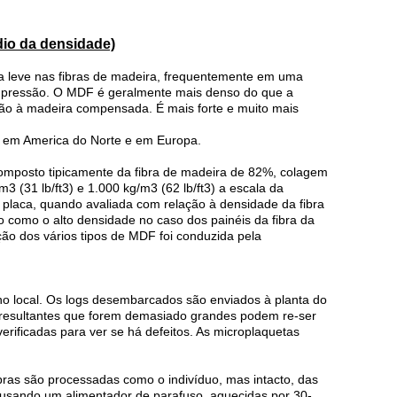
io da densidade)
ra leve nas fibras de madeira, frequentemente em uma
 a pressão. O MDF é geralmente mais denso do que a
ão à madeira compensada. É mais forte e muito mais
, em America do Norte e em Europa.
omposto tipicamente da fibra de madeira de 82%, colagem
 (31 lb/ft3) e 1.000 kg/m3 (62 lb/ft3) a escala da
 placa, quando avaliada com relação à densidade da fibra
como o alto densidade no caso dos painéis da fibra da
ão dos vários tipos de MDF foi conduzida pela
no local. Os logs desembarcados são enviados à planta do
 resultantes que forem demasiado grandes podem re-ser
ificadas para ver se há defeitos. As microplaquetas
bras são processadas como o indivíduo, mas intacto, das
usando um alimentador de parafuso, aquecidas por 30-