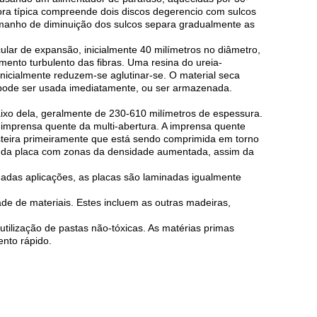
ra típica compreende dois discos degerencio com sulcos
tamanho de diminuição dos sulcos separa gradualmente as
ular de expansão, inicialmente 40 milímetros no diâmetro,
mento turbulento das fibras. Uma resina do ureia-
inicialmente reduzem-se aglutinar-se. O material seca
a pode ser usada imediatamente, ou ser armazenada.
aixo dela, geralmente de 230-610 milímetros de espessura.
 imprensa quente da multi-abertura. A imprensa quente
 esteira primeiramente que está sendo comprimida em torno
il da placa com zonas da densidade aumentada, assim da
nadas aplicações, as placas são laminadas igualmente
e de materiais. Estes incluem as outras madeiras,
tilização de pastas não-tóxicas. As matérias primas
ento rápido.