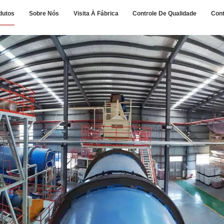
dutos
Sobre Nós
Visita À Fábrica
Controle De Qualidade
Con