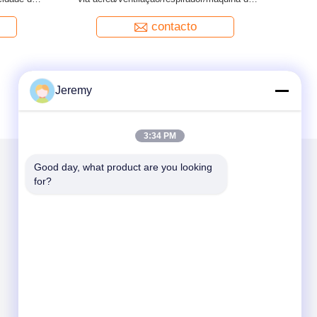
máquina/linha de produção
contacto
Jeremy
3:34 PM
Good day, what product are you looking 
for?
Envie-nos