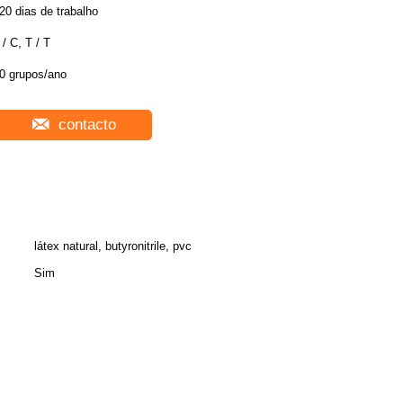
20 dias de trabalho
 / C, T / T
0 grupos/ano
contacto
látex natural, butyronitrile, pvc
Sim