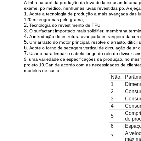
A linha natural da produção da luva do látex usando uma 
exame, pó médico, nenhumas luvas revestidas pó. A ejeçã
1.
Adote a tecnologia de produção a mais avançada das lu
120 microgramas pelo grama;
2.
Tecnologia do revestimento de TPU
3.
O surfactant importado mais solidifier, membrana term
4.
A introdução de estrutura avançada estrangeira da corr
5.
Um arrasto do motor principal, resolve o arrasto, difícil 
6.
Adote o forno de secagem vertical de circulação de ar
7.
Usado para limpar o cabelo longo do rolo do divisor se
9. uma variedade de especificações da produção, no mesmo 
projeto 10.Can de acordo com as necessidades de clientes 
modelos de custo.
Não.
Parâmet
1
Dimens
2
Consum
3
Consum
4
Consu
Compri
5
de pro
6
Espaço
A velo
7
máxim