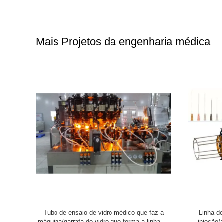
Mais Projetos da engenharia médica
pressão da
A engenharia médica projeta a linha de
Emplastro 
máquina de
produção da garrafa da ampola/a máquina da
de Paris q