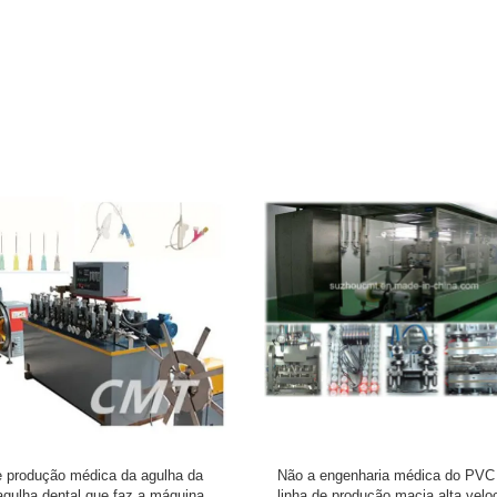
de poupança de energia da atadura
Canal móvel esperto da desinfe
ue faz a máquina/linha de produção
detecção da temperatura da preci