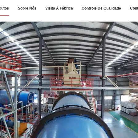
dutos
Sobre Nós
Visita À Fábrica
Controle De Qualidade
Con