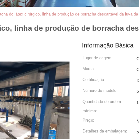
acha do látex cirúrgico, linha de produção de borracha descartável da luva d
ico, linha de produção de borracha des
Informação Básica
Lugar de origem:
C
Marca:
Certificação:
I
Número do modelo:
p
Quantidade de ordem
1
mínima:
Preço:
N
Detalhes da embalagem:
p