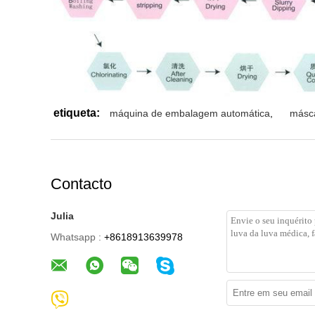
etiqueta:
máquina de embalagem automática
,
másca
Contacto
Julia
Whatsapp :
+8618913639978