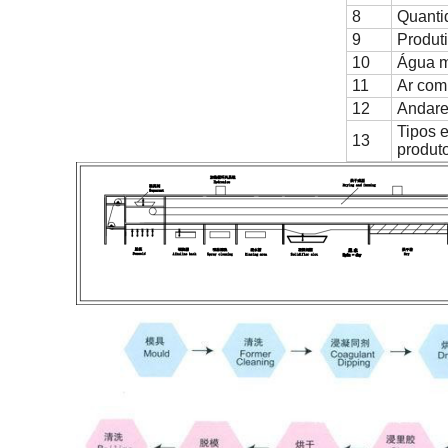
8
Quanti
9
Produt
10
Água m
11
Ar com
12
Andar
Tipos 
13
produt