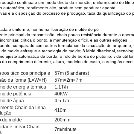
produção contínua e um modo direto da imersão, uniformidade do filme,
o automática, rendimento alto, produto sem pendurar aponta.
vas e a disposição do processo de produção, taxa da qualificação do p
inada é uniforme, nenhuma liberação de molde do pó
ente principal da transmissão, chain pouca resistência durante a oper
sincronizar, critica o ponto, a manutenção difícil, e as outras edições
 quente, comparado com outros formulários da circulação de ar quen
is do molde esfregue a tecnologia do molde; 8.Mold direcional, tecnol
ajuste automático da borda, o rolo de borda do plutônio, vida útil lo
do comprimento diferente, altura, modelos de custo; cording às necess
ros técnicos principais
57m (6 andares)
ão da forma (L×W×H)
57m×2m×7m
o de energia térmica
1.1T/h
o de potência
40KW
mo de água
4,5 T/h
mento Chain da linha
410m
dução
 do molde
200mm
cidade linear Chain
7m/minute
a