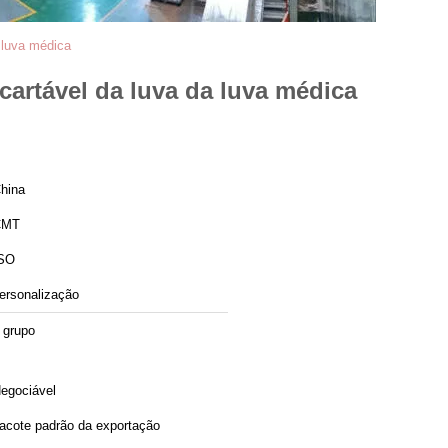
a luva médica
cartável da luva da luva médica
hina
CMT
SO
ersonalização
 grupo
egociável
acote padrão da exportação