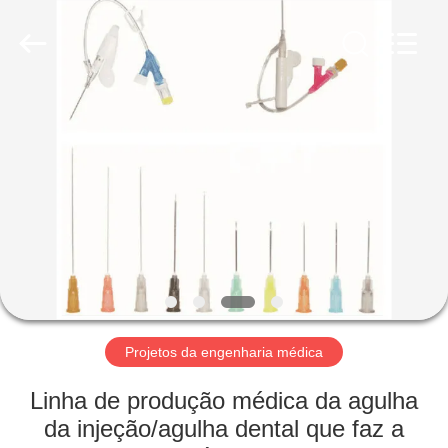
2026
SUZHOU
CMT
ENGINEERING
CO.,
LTD..
All
Rights
CASA
Reserved.
PRODUTOS
SOBRE
NÓS
VISITA
À
Projetos da engenharia médica
FÁBRICA
Linha de produção médica da agulha
da injeção/agulha dental que faz a