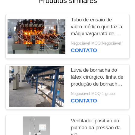
Produtos similares
SITE
Tubo de ensaio de
PRIVACY
vidro médico que faz a
POLICY
máquina/garrafa de
vidro que forma a linha
Negociável MOQ:Negociável
de produção
CONTATO
Luva de borracha do
látex cirúrgico, linha de
produção de borracha
descartável da luva da
Negociável MOQ:1 grupo
luva médica
CONTATO
Ventilador positivo do
pulmão da pressão da
via