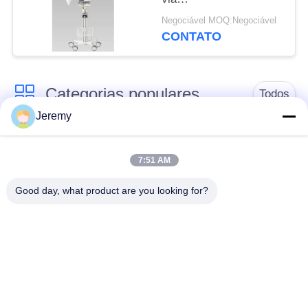
aérea/ventilação/respirador
Negociável MOQ:Negociável
de respiração
CONTATO
Categorias populares
Todos
Jeremy
Linha de produção de
Linha de produção da
OSB
placa de partícula
7:51 AM
Good day, what product are you looking for?
linha de produção do
Projetos de papel da
mdf
engenharia
Projetos dos
Planta de energia da
materiais de
biomassa
construção