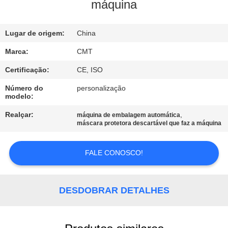
CONTROLE
máquina
DE
Lugar de origem:
China
QUALIDADE
Marca:
CMT
CONTATE-
Certificação:
CE, ISO
NOS
Número do
personalização
modelo:
BLOG
Realçar:
,
máquina de embalagem automática
máscara protetora descartável que faz a máquina
SOLICITE UM
FALE CONOSCO!
ORÇAMENTO
DESDOBRAR DETALHES
MAPA
DO